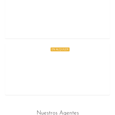
Casa India. Villa de 6 habitaciones en Ibiza en a
Ibiza, Spain
EN ALQUILER
Villa Roca. Villa de 6 habitaciones en Ibiza en al
Ibiza, Afghanistan
Nuestros Agentes