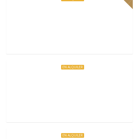
Villa Los Amigos. Villa de 6 habitaciones en Ibiz
Ibiza, Spain
EN ALQUILER
Villa Margarita. Villa de 3 habitaciones en Ibiza 
Ibiza, Spain
EN ALQUILER