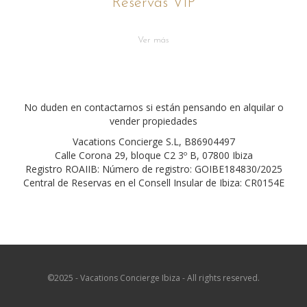
Reservas VIP
Ver más
No duden en contactarnos si están pensando en alquilar o
vender propiedades
Vacations Concierge S.L, B86904497
Calle Corona 29, bloque C2 3º B, 07800 Ibiza
Registro ROAIIB: Número de registro: GOIBE184830/2025
Central de Reservas en el Consell Insular de Ibiza: CR0154E
©2025 - Vacations Concierge Ibiza - All rights reserved.