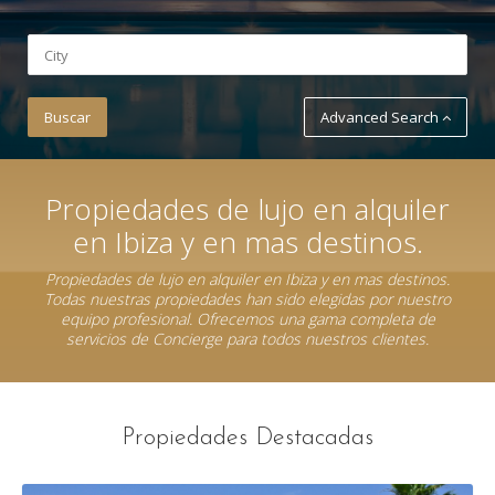
Advanced Search
Propiedades de lujo en alquiler
en Ibiza y en mas destinos.
Propiedades de lujo en alquiler en Ibiza y en mas destinos.
Todas nuestras propiedades han sido elegidas por nuestro
equipo profesional. Ofrecemos una gama completa de
servicios de Concierge para todos nuestros clientes.
Propiedades Destacadas